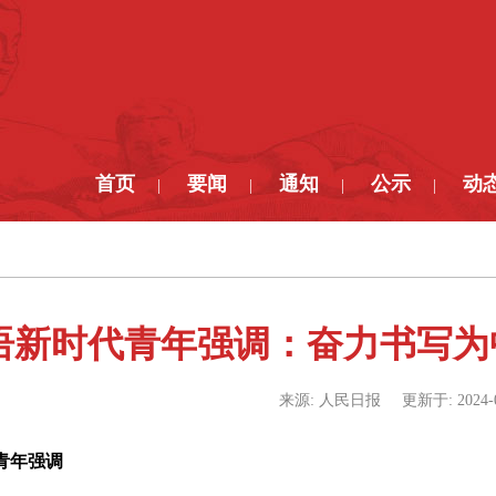
首页
要闻
通知
公示
动
|
|
|
|
语新时代青年强调：奋力书写为
来源:
人民日报
更新于:
2024-
青年强调