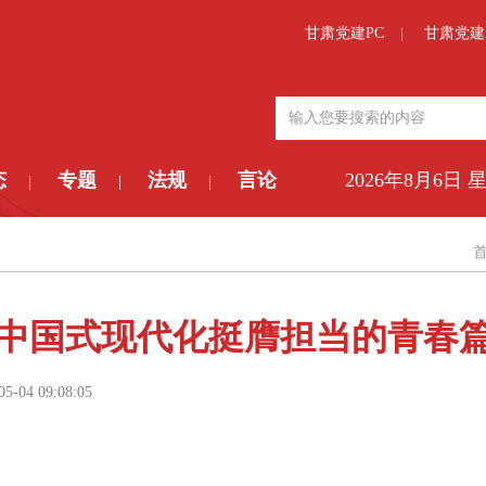
甘肃党建PC
甘肃党建
态
专题
法规
言论
2026年8月6日 
|
|
|
中国式现代化挺膺担当的青春
05-04 09:08:05