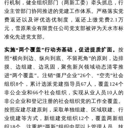
行机制，健全组织部门（两新工委）牵头抓总，行
业主管部门协同推进的党建工作体系。严格落实党
费返还以及评优选优制度，返还上缴党费2.1万
元，雪原果业有限责任公司党支部被评为天水市标
准化先进党支部。
实施“两个覆盖”行动夯基础，促进提质扩面。
按
照“横向到边、纵向到底、不留死角”的原则，边排
摸、边组建、边巩固，聚焦新兴领域动态清零推
进“两个覆盖”。注销“僵尸企业”26个、“空壳”社会
组织8个，累计选派党建指导员67人，覆盖124个
非公企业和66个社会组织，实现从业人员10人的
非公企业和登记注册的社会组织党的工作全覆盖。
按照应建尽建原则，采取单独组建、区域联建、行
业统建等方式，新组建党组织12个，覆盖两新组
织18个。注重把“两新”组织中层以上管理人员、技