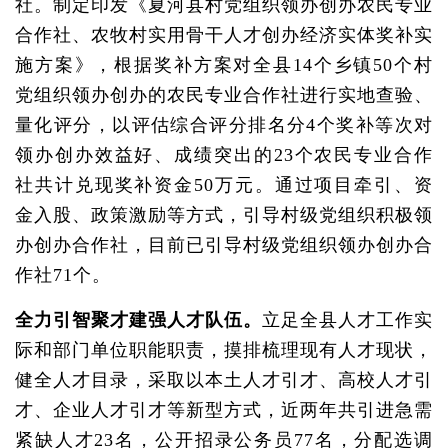
社。制定印发《夏河县村党组织领办创办农民专业
合作社、农牧村实用骨干人才创办经济实体奖补实
施方案》，根据奖补方案对全县14个乡镇50个村
党组织领办创办的农民专业合作社进行实地查验、
量化评分，以评估综合评分排名分4个奖补等次对
领办创办效益好、成绩突出的23个农民专业合作
社共计兑现奖补资金50万元。通过项目牵引、资
金入股、政策激励等方式，引导村级党组织积极领
办创办合作社，目前已引导村级党组织领办创办合
作社71个。
全力引智聚才建强人才队伍。
立足全县人才工作实
际和部门单位职能职责，摸排梳理现有人才现状，
健全人才目录，采取以本土人才引才、高校人才引
才、企业人才引才等新型方式，近两年共引进急需
紧缺人才23名，公开招录公务员77名，分配选调