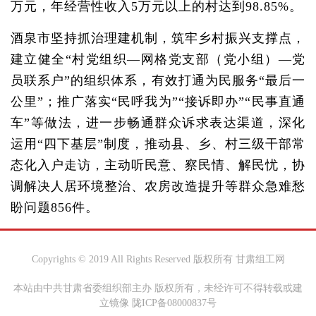
万元，年经营性收入5万元以上的村达到98.85%。
酒泉市坚持抓治理建机制，筑牢乡村振兴支撑点，
建立健全“村党组织—网格党支部（党小组）—党
员联系户”的组织体系，有效打通为民服务“最后一
公里”；推广落实“民呼我为”“接诉即办”“民事直通
车”等做法，进一步畅通群众诉求表达渠道，深化
运用“四下基层”制度，推动县、乡、村三级干部常
态化入户走访，主动听民意、察民情、解民忧，协
调解决人居环境整治、农房改造提升等群众急难愁
盼问题856件。
Copyrights © 2019 All Rights Reserved 版权所有 甘肃组工网
本站由中共甘肃省委组织部主办 版权所有，未经许可不得转载或建
立镜像 陇ICP备08000837号