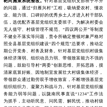
靶向施策系统整改。
针对基层党组织支部班子不齐
的问题，通过“归雁兴村”工程，吸纳爱农村、懂农
业、能力强、口碑好的优秀乡土人才进入村干部队
伍，选优配齐基层党组织支委班子。为解决村委会
无人值守、村级管理不规范、“四议两公开”等制度
不健全不落实等问题，责令所确定整顿对象严格对
照全县基层党组织建设“四个规范”总要求，推动定
期公开党务、村务及财务。针对基层党组织村级集
体经济薄弱、组织动员力弱、带领致富能力不强的
问题，鼓励引导村“两委”创新思维、开拓思路，摸
清家底算好账、因地制宜发展壮大村级集体经济，
带领群众通过勤劳双手增收致富，不断增强基层党
组织组织力、凝聚力和战斗力。针对基层党组织服
务能力弱等问题，以陇南民事直说“1234”工作法
为抓手，主动听民意、问民需、解民忧，推动村级