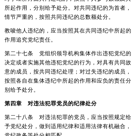
所起作用，分别给予处分。对共同违纪的为首者，
情节严重的，按照共同违纪的总数额处分。
教唆他人违纪的，应当按照其在共同违纪中所起的
作用追究党纪责任。
第二十七条 党组织领导机构集体作出违犯党纪的
决定或者实施其他违犯党纪的行为，对具有共同故
意的成员，按共同违纪处理；对过失违纪的成员，
按照各自在集体违纪中所起的作用和应负的责任分
别给予处分。
第四章 对违法犯罪党员的纪律处分
第二十八条 对违法犯罪的党员，应当按照规定给
予党纪处分，做到适用纪律和适用法律有机融合，
党纪政务等处分相匹配。