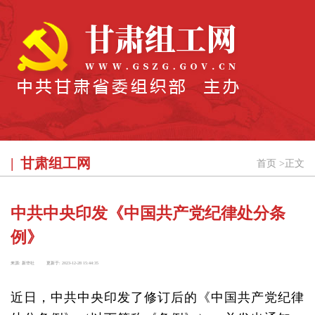
甘肃组工网
首页
>
正文
中共中央印发《中国共产党纪律处分条
例》
来源:
新华社
更新于:
2023-12-28 15:44:35
近日，中共中央印发了修订后的《中国共产党纪律