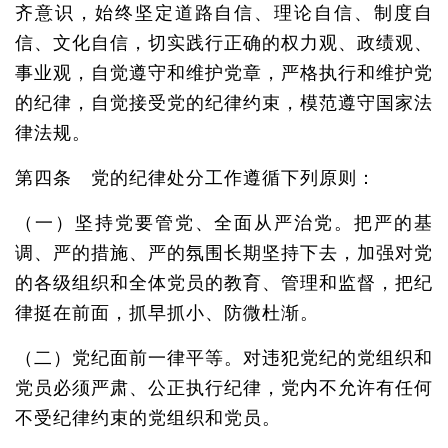
齐意识，始终坚定道路自信、理论自信、制度自
信、文化自信，切实践行正确的权力观、政绩观、
事业观，自觉遵守和维护党章，严格执行和维护党
的纪律，自觉接受党的纪律约束，模范遵守国家法
律法规。
第四条 党的纪律处分工作遵循下列原则：
（一）坚持党要管党、全面从严治党。把严的基
调、严的措施、严的氛围长期坚持下去，加强对党
的各级组织和全体党员的教育、管理和监督，把纪
律挺在前面，抓早抓小、防微杜渐。
（二）党纪面前一律平等。对违犯党纪的党组织和
党员必须严肃、公正执行纪律，党内不允许有任何
不受纪律约束的党组织和党员。