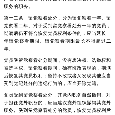
职务的职务。
第十二条 留党察看处分，分为留党察看一年、留
党察看二年。对于受到留党察看处分一年的党员，
期满后仍不符合恢复党员权利条件的，应当延长一
年留党察看期限。留党察看期限最长不得超过二
年。
党员受留党察看处分期间，没有表决权、选举权和
被选举权。留党察看期间，确有悔改表现的，期满
后恢复其党员权利；坚持不改或者又发现其他应当
受到党纪处分的违纪行为的，应当开除党籍。
党员受到留党察看处分，其党内职务自然撤销。对
于担任党外职务的，应当建议党外组织撤销其党外
职务。受到留党察看处分的党员，恢复党员权利后