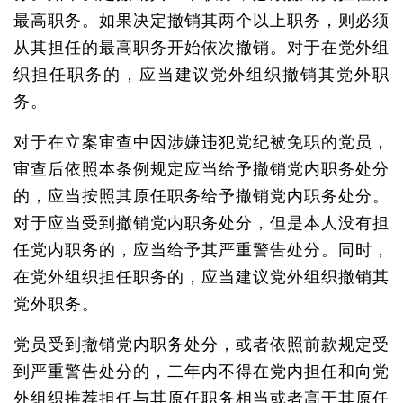
最高职务。如果决定撤销其两个以上职务，则必须
从其担任的最高职务开始依次撤销。对于在党外组
织担任职务的，应当建议党外组织撤销其党外职
务。
对于在立案审查中因涉嫌违犯党纪被免职的党员，
审查后依照本条例规定应当给予撤销党内职务处分
的，应当按照其原任职务给予撤销党内职务处分。
对于应当受到撤销党内职务处分，但是本人没有担
任党内职务的，应当给予其严重警告处分。同时，
在党外组织担任职务的，应当建议党外组织撤销其
党外职务。
党员受到撤销党内职务处分，或者依照前款规定受
到严重警告处分的，二年内不得在党内担任和向党
外组织推荐担任与其原任职务相当或者高于其原任