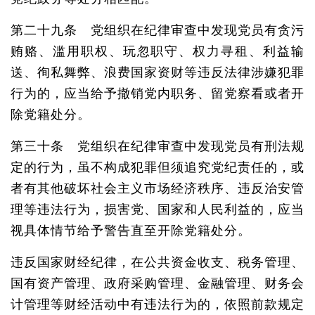
第二十九条 党组织在纪律审查中发现党员有贪污
贿赂、滥用职权、玩忽职守、权力寻租、利益输
送、徇私舞弊、浪费国家资财等违反法律涉嫌犯罪
行为的，应当给予撤销党内职务、留党察看或者开
除党籍处分。
第三十条 党组织在纪律审查中发现党员有刑法规
定的行为，虽不构成犯罪但须追究党纪责任的，或
者有其他破坏社会主义市场经济秩序、违反治安管
理等违法行为，损害党、国家和人民利益的，应当
视具体情节给予警告直至开除党籍处分。
违反国家财经纪律，在公共资金收支、税务管理、
国有资产管理、政府采购管理、金融管理、财务会
计管理等财经活动中有违法行为的，依照前款规定