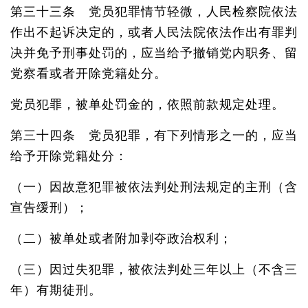
第三十三条 党员犯罪情节轻微，人民检察院依法
作出不起诉决定的，或者人民法院依法作出有罪判
决并免予刑事处罚的，应当给予撤销党内职务、留
党察看或者开除党籍处分。
党员犯罪，被单处罚金的，依照前款规定处理。
第三十四条 党员犯罪，有下列情形之一的，应当
给予开除党籍处分：
（一）因故意犯罪被依法判处刑法规定的主刑（含
宣告缓刑）；
（二）被单处或者附加剥夺政治权利；
（三）因过失犯罪，被依法判处三年以上（不含三
年）有期徒刑。