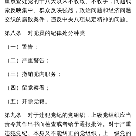
重点查处党的十八大以来不收敛、不收手，问题线
索反映集中、群众反映强烈，政治问题和经济问题
交织的腐败案件，违反中央八项规定精神的问题。
第八条 对党员的纪律处分种类：
（一）警告；
（二）严重警告；
（三）撤销党内职务；
（四）留党察看；
（五）开除党籍。
第九条 对于违犯党纪的党组织，上级党组织应当
责令其作出书面检查或者给予通报批评。对于严重
违犯党纪、本身又不能纠正的党组织，上一级党的