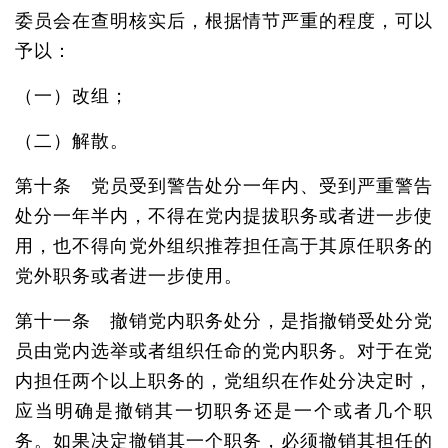
委员会在查明核实后，根据情节严重的程度，可以
予以：
（一）改组；
（二）解散。
第十条 党员受到警告处分一年内、受到严重警告
处分一年半内，不得在党内提拔职务或者进一步使
用，也不得向党外组织推荐担任高于其原任职务的
党外职务或者进一步使用。
第十一条 撤销党内职务处分，是指撤销受处分党
员由党内选举或者组织任命的党内职务。对于在党
内担任两个以上职务的，党组织在作处分决定时，
应当明确是撤销其一切职务还是一个或者几个职
务。如果决定撤销其一个职务，必须撤销其担任的