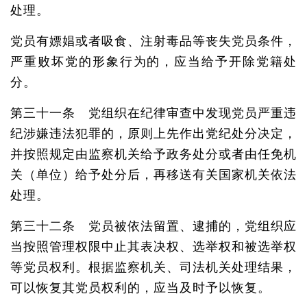
处理。
党员有嫖娼或者吸食、注射毒品等丧失党员条件，
严重败坏党的形象行为的，应当给予开除党籍处
分。
第三十一条 党组织在纪律审查中发现党员严重违
纪涉嫌违法犯罪的，原则上先作出党纪处分决定，
并按照规定由监察机关给予政务处分或者由任免机
关（单位）给予处分后，再移送有关国家机关依法
处理。
第三十二条 党员被依法留置、逮捕的，党组织应
当按照管理权限中止其表决权、选举权和被选举权
等党员权利。根据监察机关、司法机关处理结果，
可以恢复其党员权利的，应当及时予以恢复。