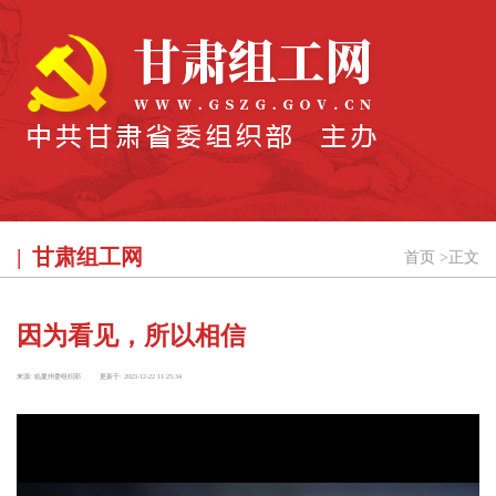
甘肃组工网
首页
>
正文
因为看见，所以相信
来源:
临夏州委组织部
更新于:
2023-12-22 11:25:34