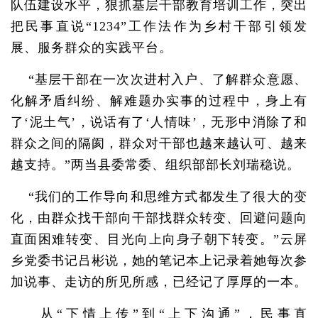
队伍建设水平，狠抓基层干部教育培训工作，突出
把民事直说“1234”工作法作为乡村干部引领发
展、服务群众的实践平台。
“基层干部在一次次进村入户、了解群众意愿、
化解矛盾纠纷、解难题办实事的过程中，身上有
了‘泥土气’，说话有了‘人情味’，无形中消除了和
群众之间的隔阂，群众对干部也越来越认可、越来
越支持。”两当县委常委、组织部部长刘瑞稳说。
“我们的工作导向和思维方式都发生了很大的变
化，由群众找干部向干部找群众转变、回避问题向
直面困难转变、目光向上向身子朝下转变。”云屏
乡党委书记吕彬说，她的笔记本上记录着她每次参
加说事、走访的所见所感，已经记了厚厚的一本。
从“下情上传”到“上下沟通”，民事直