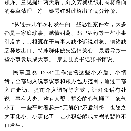
领办。意见提出两天后，刘文芳就组织村民将路面
的杂草清理干净，姚秀红对此给出了满分评价。
“从过去几年农村发生的一些恶性案件看，大多
都是由家庭琐事、感情纠葛、邻里纠纷等一些小事
引发的，其根源在于当事人缺少诉说对象、情绪缺
乏释放出口、特殊群体缺失温情关心，最后导致一
些小事发展成大事。”康县县委书记张书怀说。
民事直说“1234”工作法把这些小矛盾、小情
绪，全部纳入说事议事和领办包办范围，通过干部
入户走访、提前介入调解等方式，让群众话有处
说、事有人办、难有人帮，群众的心气顺了、怨气
小了，一些平时看起来“无解的”矛盾纠纷，也随之
大事化小、小事化了，让小积怨酿成大祸的悲剧不
再发生。