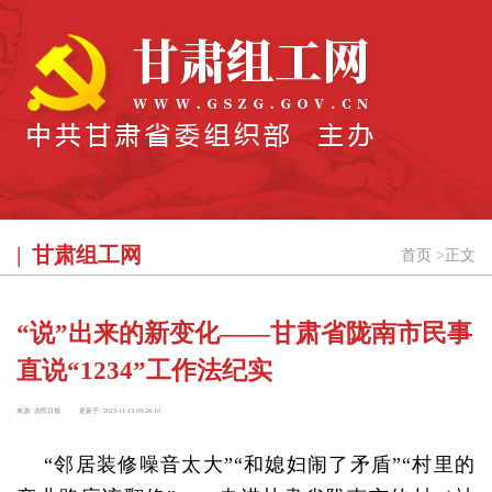
甘肃组工网
首页
>
正文
“说”出来的新变化——甘肃省陇南市民事
直说“1234”工作法纪实
来源:
农民日报
更新于:
2023-11-13 09:20:10
“邻居装修噪音太大”“和媳妇闹了矛盾”“村里的