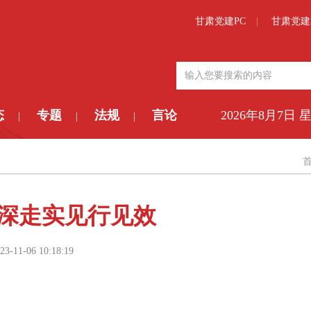
甘肃党建PC
甘肃党建
态
专题
法规
言论
2026年8月7日 
|
|
|
深走实见行见效
23-11-06 10:18:19