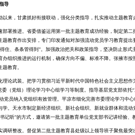
指导
动以来，甘肃抓好衔接联动，强化分类指导，扎实推动主题教育
速部署推进。省委借鉴运用第一批主题教育成功经验，制定第二
主题教育作出安排，专门印发通知对加强流动党员学习教育提出要
管得住、条条管得到”。加强政治把关和政策指导，坚决防止形式
育办组织推进的运行机制，确保方向不偏、标准不降。张掖市按照
主题教育。
化理论武装。把学习贯彻习近平新时代中国特色社会主义思想作为
、党委（党组）理论学习中心组学习等制度。指导基层党支部依托“
名流动党员纳入党组织有效管理。平凉市细化完善市委理论学习中心
与学。天水市制定新经济组织、新社会组织、新就业群体和流动
给书记听”的方式，邀请第一批主题教育单位党支部书记讲经验、教
实调研整改。督促第二批主题教育县处级以上领导班子聚焦最突