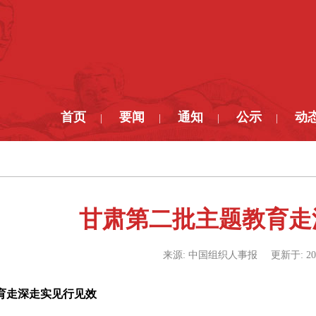
首页
要闻
通知
公示
动
|
|
|
|
甘肃第二批主题教育走
来源:
中国组织人事报
更新于:
20
育走深走实见行见效