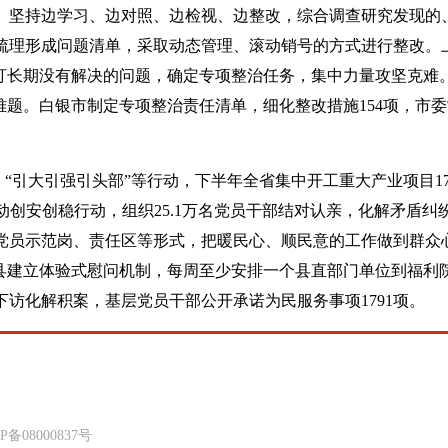
。坚持边学习、边对照、边检视、边整改，综合调查研究发现的
梳理形成问题清单，采取动态管理、滚动销号的方式进行整改。
盯长期没有解决的问题，确定专项整治任务，集中力量攻坚克难
难题。白银市制定专项整治责任清单，细化整改措施154项，市
“引大引强引头部”等行动，下半年全省集中开工重大产业项目17
动创安创稳行动，组织25.1万名党员干部结对认亲，化解矛盾纠
党员示范岗、责任区等形式，把暖民心、顺民意的工作做到群众
乡县建立体验式慰问机制，每周至少安排一个县直部门单位到福利
访化解积案，基层党员干部公开承诺为民服务事项1791项。
8000837号