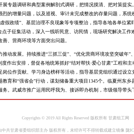
开展专题调研和典型案例解剖式调研，把情况摸清、把对策提实
强烈的增量问题，以及巡视、审计未完成整改的存量问题，系统
“虚假政绩”、基层治理不良现象等专项整治，指导各地各单位紧
”金点子征集活动，深入一线听民意、访民情，现场研究解决工作
改善、营商环境等方面突出问题。
推动发展。持续推进“三抓三促”、“优化营商环境攻坚突破年”、
制度作出安排，督促各地统筹抓好“结对帮扶·爱心甘肃”工程和主
足岗位作贡献、学习身边榜样等活动，指导基层党组织通过设立
题教育和“强省会”行动，谋划储备重大项目1345个。临夏州东
服务。武威市推广运用民呼我为、接诉即办机制，市级领导带头下
Copyrights © 2019 All Rights Reserved 版权所有 甘肃组工网
中共甘肃省委组织部主办 版权所有，未经许可不得转载或建立镜像 陇ICP备0