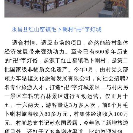
永昌县红山窑镇毛卜喇村“卍”字灯城
适合村情、适应市场的项目，必然能给村集体
经济发展带来强劲动力。至今已有600多年历史
的“卍”字灯俗，起源于红山窑镇毛卜喇村，是第二
批国家级非物质文化遗产。今年1月，由村党支部
领办车轱辘文化旅游发展有限公司，向社会招聘2
名专业旅游人才，打造“卍”字灯城景区，与村内另
一景区车轱辘石林景区进行互动运营。仅正月十
五、十六两天，游客量达3万多人次，前8个月毛
卜喇村旅游收入80多万元，村集体经济收入100万
元。村党总支书记苏永国透露，今年除了新增旅游
项目外，还打开了多条增收渠道，比如资源发包、