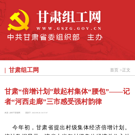
甘肃组工网
首页
>
正文
甘肃“倍增计划”鼓起村集体“腰包”——记
者“河西走廊”三市感受强村韵律
来源:
乡村干部报网
更新于:
2023-09-26 14:57:07
今年初，甘肃省提出村级集体经济倍增计划。