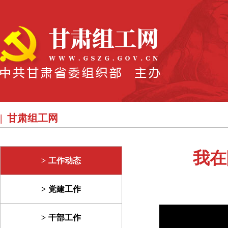
甘肃组工网
我在
工作动态
党建工作
干部工作