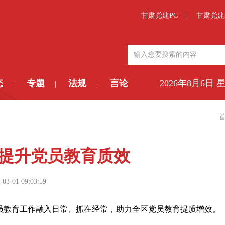
甘肃党建PC
甘肃党建
态
专题
法规
言论
2026年8月6日 
|
|
|
”提升党员教育质效
-03-01 09:03:59
员教育工作融入日常、抓在经常，助力全区党员教育提质增效。