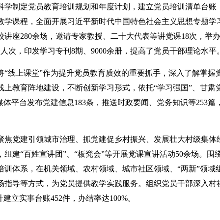
科学制定党员教育培训规划和年度计划，建立党员培训清单台账
教学课程，全面开展习近平新时代中国特色社会主义思想专题学习
校讲座280余场，邀请专家教授、二十大代表等讲党课18次，举
人次，印发学习专刊8期、9000余册，提高了党员干部理论水平
将“线上课堂”作为提升党员教育质效的重要抓手，深入了解掌
线上教育阵地建设，不断创新学习形式，依托“学习强国”、甘肃
媒体平台发布党建信息183条，推送时政要闻、党务知识等253篇
聚焦党建引领城市治理、抓党建促乡村振兴、发展壮大村级集体
组建“百姓宣讲团”、“板凳会”等开展党课宣讲活动50余场。围
培训体系，在机关领域、农村领域、城市社区领域、“两新”领域
场指导等方式，为党员提供教学实践服务。组织党员干部深入村社
建立实事台账452件，办结率达100%。