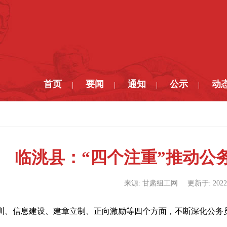
首页
要闻
通知
公示
动
|
|
|
|
临洮县：“四个注重”推动公
来源:
甘肃组工网
更新于:
2022
训、信息建设、建章立制、正向激励等四个方面，不断深化公务