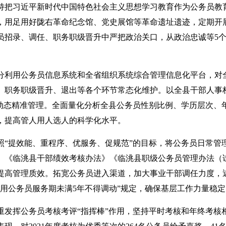
持把习近平新时代中国特色社会主义思想学习教育作为公务员教育
，用足用好陇右革命纪念馆、党史展馆等革命遗址遗迹，定期开
员招录、调任、职务职级晋升中严把政治关口，从政治忠诚等5
分利用公务员信息系统和全省组织系统综合管理信息化平台，对
、职务职级晋升、退出等各个环节常态化维护。以全县干部人事
到动态精准管理。全面量化分析全县公务员性别比例、学历层次、
，提高管人用人选人的科学化水平。
照“提效能、重程序、优服务、促规范”的目标，将公务员日常
》《临洮县干部绩效考核办法》《临洮县职级公务员管理办法（
提高管理质效。拓宽公务员进入渠道，加大事业干部调任力度，近
录用公务员服务期未满5年不得调动”规定，确保基层工作力量稳定
重发挥公务员考核考评“指挥棒”作用，坚持平时考核和年终考