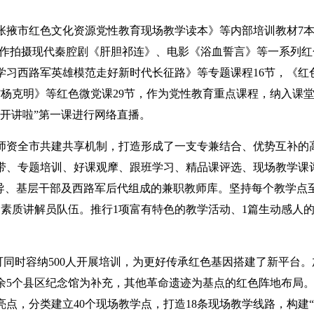
张掖市红色文化资源党性教育现场教学读本》等内部培训教材7
创作拍摄现代秦腔剧《肝胆祁连》、电影《浴血誓言》等一系列红
习西路军英雄模范走好新时代长征路》等专题课程16节，《红
记”杨克明》等红色微党课29节，作为党性教育重点课程，纳入课
开讲啦”第一课进行网络直播。
师资全市共建共享机制，打造形成了一支专兼结合、优势互补的
帮带、专题培训、好课观摩、跟班学习、精品课评选、现场教学课
领导、基层干部及西路军后代组成的兼职教师库。坚持每个教学点
高素质讲解员队伍。推行1项富有特色的教学活动、1篇生动感人
可同时容纳500人开展培训，为更好传承红色基因搭建了新平台。
余5个县区纪念馆为补充，其他革命遗迹为基点的红色阵地布局
点，分类建立40个现场教学点，打造18条现场教学线路，构建