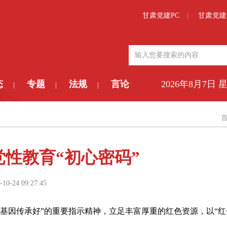
甘肃党建PC
甘肃党建
态
专题
法规
言论
2026年8月7日 
|
|
|
党性教育“初心密码”
-10-24 09:27:45
基因传承好”的重要指示精神，立足丰富厚重的红色资源，以“红