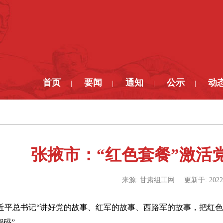
首页
要闻
通知
公示
动
|
|
|
|
张掖市：“红色套餐”激活
来源:
甘肃组工网
更新于:
2022
近平总书记“讲好党的故事、红军的故事、西路军的故事，把红色
密码”。