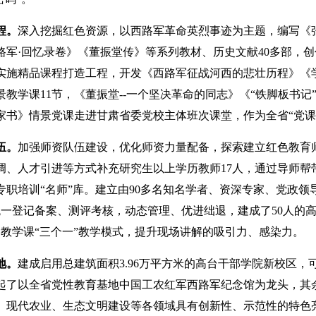
程。
深入挖掘红色资源，以西路军革命英烈事迹为主题，编写《
路军·回忆录卷》《董振堂传》等系列教材、历史文献40多部，
实施精品课程打造工程，开发《西路军征战河西的悲壮历程》《学
教学课11节，《董振堂--一个坚决革命的同志》《“铁脚板书
家书》情景党课走进甘肃省委党校主体班次课堂，作为全省“党课
伍。
加强师资队伍建设，优化师资力量配备，探索建立红色教育
调、人才引进等方式补充研究生以上学历教师17人，通过导师
的专职培训“名师”库。建立由90多名知名学者、资深专家、党政
统一登记备案、测评考核，动态管理、优进绌退，建成了50人的
场教学课“三个一”教学模式，提升现场讲解的吸引力、感染力。
地。
建成启用总建筑面积3.96万平方米的高台干部学院新校区，
起了以全省党性教育基地中国工农红军西路军纪念馆为龙头，其
、现代农业、生态文明建设等各领域具有创新性、示范性的特色亮