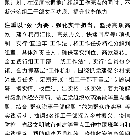
题计划，在深度挖掘推广组织工作亮点的同时，不
断锤炼组工干部文字功底、提升业务能力。
注重以“效”为要，强化实干担当。
坚持高质高
效，建立精简汇报、高效办文、快速回应等6项机
制，实行“直通车”工作法，将工作任务精准分解到
组室、具体到责任人，确保落实到位、高效运转。
全面践行组工干部“一线工作法”，实行“全员包乡
镇、全力抓基层”工作机制，围绕抓党建促乡村振
兴重点任务，定期开展 “组工干部下基层”专题调
研，摸实情、找症结、出实招、求实效，着力破解
村级集体经济薄弱、基层党组织软弱涣散等重点难
题。结合“群众说事干部解题”“我为群众办实事”等
实践活动，抽调8名组工干部深入乡村振兴、疫情
防控、省级文明城市创建等重点工作中跟班学习和
实践锻炼，帮助解决矛盾纠纷、疫情物资筹备等问